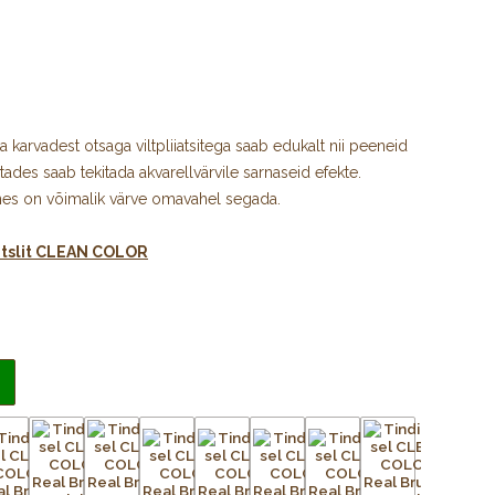
ja karvadest otsaga viltpliiatsitega saab edukalt nii peeneid
tades saab tekitada akvarellvärvile sarnaseid efekte.
annes on võimalik värve omavahel segada.
ntslit CLEAN COLOR