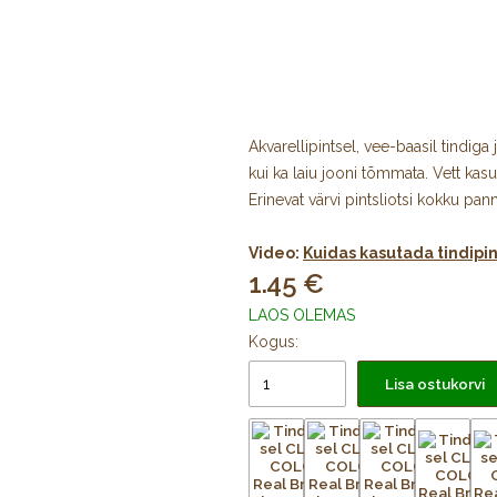
Akvarellipintsel, vee-baasil tindiga 
kui ka laiu jooni tõmmata. Vett kasu
Erinevat värvi pintsliotsi kokku p
Video:
Kuidas kasutada tindipi
1.45
LAOS OLEMAS
Kogus:
Lisa ostukorvi