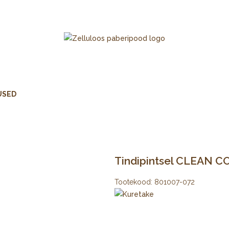
USED
Tindipintsel CLEAN C
Tootekood:
801007-072