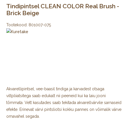
Tindipintsel CLEAN COLOR Real Brush -
Brick Beige
Tootekood:
801007-075
Akvarellipintsel, vee-baasil tindiga ja karvadest otsaga
viltpliiatsitega saab edukalt nii peeneid kui ka laiu jooni
tõmmata. Vett kasutades saab tekitada akvarellvärvile sarnaseid
efekte. Erinevat värvi pintsliotsi kokku pannes on võimalik värve
omavahel segada.