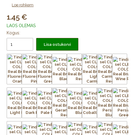
Video:
Kuidas kasutada tindipintslit CLEAN COLOR
Loe rohkem
1.45
LAOS OLEMAS
Kogus:
Lisa ostukorvi