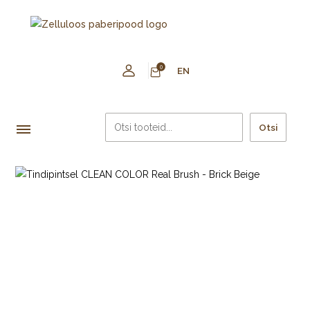
0
EN
Otsi