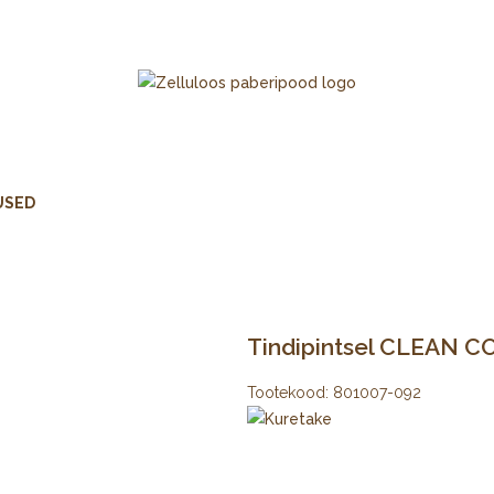
USED
Tindipintsel CLEAN CO
Tootekood:
801007-092