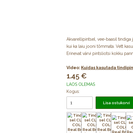
Akvarellipintsel, vee-baasil tindiga 
kui ka laiu jooni tõmmata. Vett kasu
Erinevat värvi pintsliotsi kokku p
Video:
Kuidas kasutada tindipi
1.45
LAOS OLEMAS
Kogus:
Lisa ostukorvi