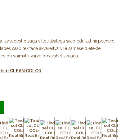
ja karvadest otsaga viltpliiatsitega saab edukalt nii peeneid
tades saab tekitada akvarellvärvile sarnaseid efekte.
annes on võimalik värve omavahel segada.
ntslit CLEAN COLOR