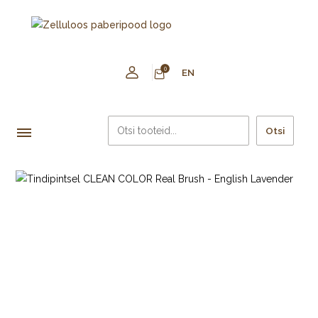
0
EN
Otsi