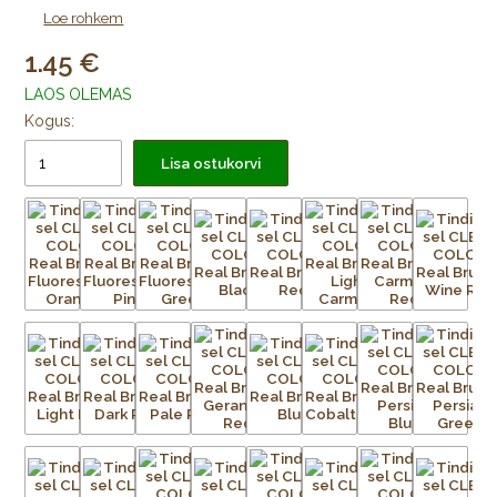
Video:
Kuidas kasutada tindipintslit CLEAN COLOR
Loe rohkem
1.45
LAOS OLEMAS
Kogus:
Lisa ostukorvi