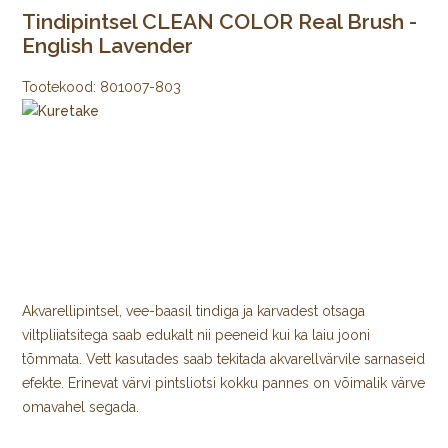
Tindipintsel CLEAN COLOR Real Brush -
English Lavender
Tootekood:
801007-803
Akvarellipintsel, vee-baasil tindiga ja karvadest otsaga
viltpliiatsitega saab edukalt nii peeneid kui ka laiu jooni
tõmmata. Vett kasutades saab tekitada akvarellvärvile sarnaseid
efekte. Erinevat värvi pintsliotsi kokku pannes on võimalik värve
omavahel segada.