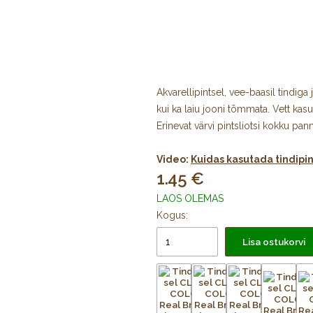
Akvarellipintsel, vee-baasil tindiga 
kui ka laiu jooni tõmmata. Vett kasu
Erinevat värvi pintsliotsi kokku p
Video:
Kuidas kasutada tindipi
1.45
LAOS OLEMAS
Kogus:
Lisa ostukorvi