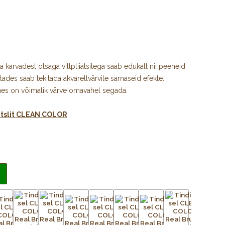
ja karvadest otsaga viltpliiatsitega saab edukalt nii peeneid
tades saab tekitada akvarellvärvile sarnaseid efekte.
annes on võimalik värve omavahel segada.
ntslit CLEAN COLOR