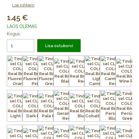
Video:
Kuidas kasutada tindipintslit CLEAN COLOR
Loe rohkem
1.45
LAOS OLEMAS
Kogus:
Lisa ostukorvi