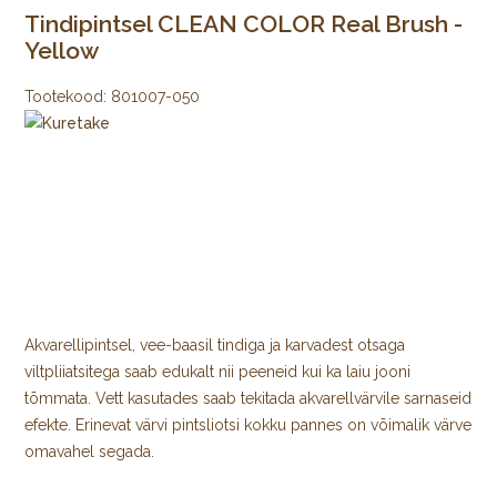
Tindipintsel CLEAN COLOR Real Brush -
Yellow
Tootekood:
801007-050
Akvarellipintsel, vee-baasil tindiga ja karvadest otsaga
viltpliiatsitega saab edukalt nii peeneid kui ka laiu jooni
tõmmata. Vett kasutades saab tekitada akvarellvärvile sarnaseid
efekte. Erinevat värvi pintsliotsi kokku pannes on võimalik värve
omavahel segada.