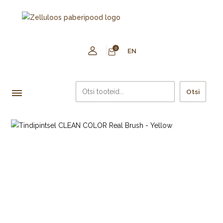
0
EN
Otsi