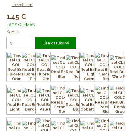
Video:
Kuidas kasutada tindipintslit CLEAN COLOR
Loe rohkem
1.45
LAOS OLEMAS
Kogus:
Lisa ostukorvi