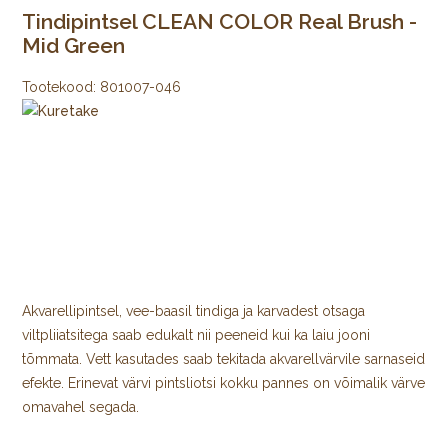
Tindipintsel CLEAN COLOR Real Brush -
Mid Green
Tootekood:
801007-046
Akvarellipintsel, vee-baasil tindiga ja karvadest otsaga
viltpliiatsitega saab edukalt nii peeneid kui ka laiu jooni
tõmmata. Vett kasutades saab tekitada akvarellvärvile sarnaseid
efekte. Erinevat värvi pintsliotsi kokku pannes on võimalik värve
omavahel segada.