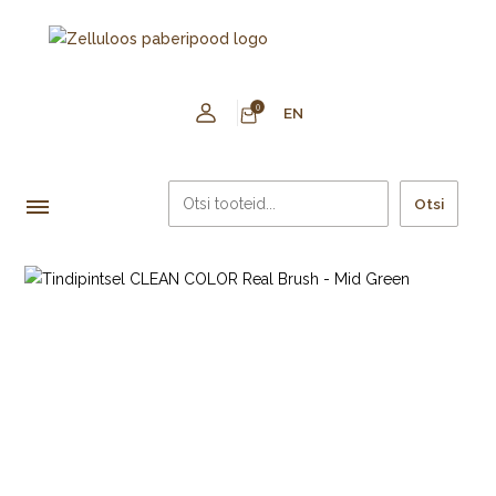
0
EN
Otsi