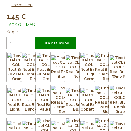
Video:
Kuidas kasutada tindipintslit CLEAN COLOR
Loe rohkem
1.45
LAOS OLEMAS
Kogus:
Lisa ostukorvi