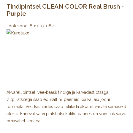
Tindipintsel CLEAN COLOR Real Brush -
Purple
Tootekood:
801007-082
Akvarellipintsel, vee-baasil tindiga ja karvadest otsaga
viltpliiatsitega saab edukalt nii peeneid kui ka laiu jooni
tõmmata. Vett kasutades saab tekitada akvarellvärvile sarnaseid
efekte. Erinevat värvi pintsliotsi kokku pannes on võimalik värve
omavahel segada.